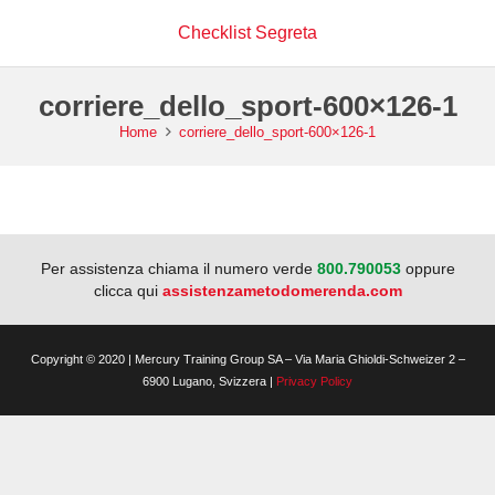
Checklist Segreta
corriere_dello_sport-600×126-1
Home
corriere_dello_sport-600×126-1
Per assistenza chiama il numero verde
800.790053
oppure
clicca qui
assistenzametodomerenda.com
Copyright © 2020 | Mercury Training Group SA – Via Maria Ghioldi-Schweizer 2 –
6900 Lugano, Svizzera |
Privacy Policy