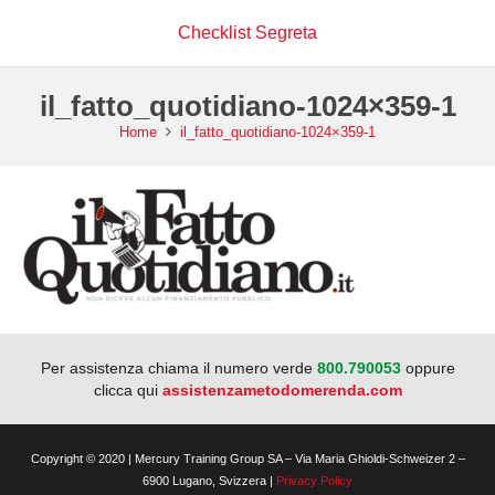
Checklist Segreta
il_fatto_quotidiano-1024×359-1
Home
il_fatto_quotidiano-1024×359-1
Per assistenza chiama il numero verde
800.790053
oppure
clicca qui
assistenzametodomerenda.com
Copyright © 2020 | Mercury Training Group SA – Via Maria Ghioldi-Schweizer 2 –
6900 Lugano, Svizzera |
Privacy Policy