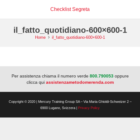
Checklist Segreta
il_fatto_quotidiano-600×600-1
Home
il_fatto_quotidiano-600×600-1
Per assistenza chiama il numero verde
800.790053
oppure
clicca qui
assistenzametodomerenda.com
Copyright © 2020 | Mercury Training Group SA – Via Maria Ghioldi-Schweizer 2 –
6900 Lugano, Svizzera |
Privacy Policy