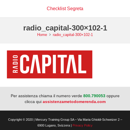
Checklist Segreta
radio_capital-300×102-1
Home
radio_capital-300×102-1
Per assistenza chiama il numero verde
800.790053
oppure
clicca qui
assistenzametodomerenda.com
Copyright © 2020 | Mercury Training Group SA – Via Maria Ghioldi-Schweizer 2 –
6900 Lugano, Svizzera |
Privacy Policy