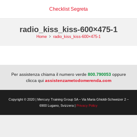
Checklist Segreta
radio_kiss_kiss-600×475-1
Home
radio_kiss_kiss-600×475-1
Per assistenza chiama il numero verde
800.790053
oppure
clicca qui
assistenzametodomerenda.com
Copyright © 2020 | Mercury Training Group SA – Via Maria Ghioldi-Schweizer 2 –
6900 Lugano, Svizzera |
Privacy Policy